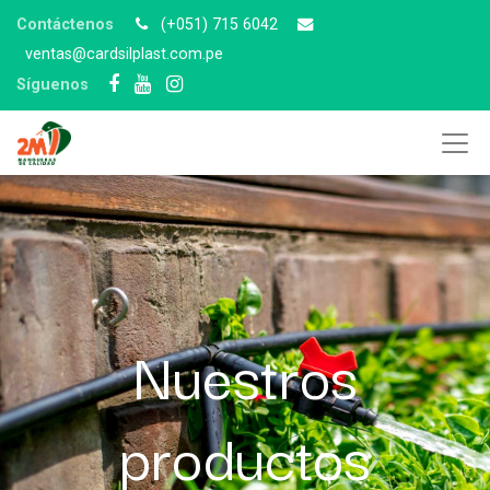
Contáctenos
(+051) 715 6042
v
entas@cardsilplast.com.pe
Síguenos
Nuestros
productos