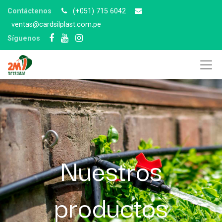
Contáctenos
(+051) 715 6042
v
entas@cardsilplast.com.pe
Síguenos
Nuestros
productos