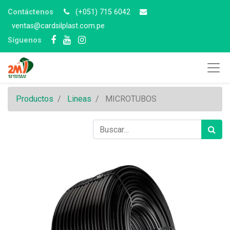
Contáctenos
(+051) 715 6042
v
entas@cardsilplast.com.pe
Síguenos
Productos
Lineas
MICROTUBOS